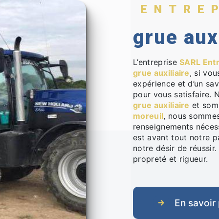
ENTRE
grue aux
L’entreprise
SARL Ent
grue auxiliaire
, si vo
expérience et d’un sav
pour vous satisfaire.
grue auxiliaire
et somm
moreuil
, nous sommes 
renseignements nécess
est avant tout notre p
notre désir de réussir.
propreté et rigueur.
En savoir 